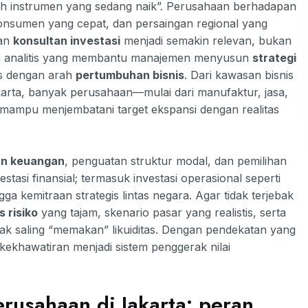
pilih instrumen yang sedang naik”. Perusahaan berhadapan
onsumen yang cepat, dan persaingan regional yang
ran
konsultan investasi
menjadi semakin relevan, bukan
tra analitis yang membantu manajemen menyusun
strategi
ras dengan arah
pertumbuhan bisnis
. Dari kawasan bisnis
karta, banyak perusahaan—mulai dari manufaktur, jasa,
ampu menjembatani target ekspansi dengan realitas
n keuangan
, penguatan struktur modal, dan pemilihan
stasi finansial; termasuk investasi operasional seperti
ga kemitraan strategis lintas negara. Agar tidak terjebak
s risiko
yang tajam, skenario pasar yang realistis, serta
tidak saling “memakan” likuiditas. Dengan pendekatan yang
kekhawatiran menjadi sistem penggerak nilai
erusahaan di Jakarta: peran,