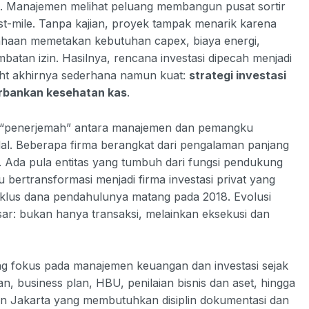
ta. Manajemen melihat peluang membangun pusat sortir
st-mile. Tanpa kajian, proyek tampak menarik karena
haan memetakan kebutuhan capex, biaya energi,
ambatan izin. Hasilnya, rencana investasi dipecah menjadi
ight akhirnya sederhana namun kuat:
strategi investasi
orbankan kesehatan kas
.
di “penerjemah” antara manajemen dan pemangku
al. Beberapa firma berangkat dari pengalaman panjang
al. Ada pula entitas yang tumbuh dari fungsi pendukung
u bertransformasi menjadi firma investasi privat yang
siklus dana pendahulunya matang pada 2018. Evolusi
: bukan hanya transaksi, melainkan eksekusi dan
n yang fokus pada manajemen keuangan dan investasi sejak
n, business plan, HBU, penilaian bisnis dan aset, hingga
haan Jakarta yang membutuhkan disiplin dokumentasi dan