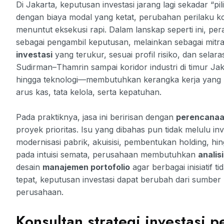
Di Jakarta, keputusan investasi jarang lagi sekadar “
dengan biaya modal yang ketat, perubahan perilaku k
menuntut eksekusi rapi. Dalam lanskap seperti ini, pe
sebagai pengambil keputusan, melainkan sebagai mi
investasi
yang terukur, sesuai profil risiko, dan sela
Sudirman–Thamrin sampai koridor industri di timur Ja
hingga teknologi—membutuhkan kerangka kerja yang m
arus kas, tata kelola, serta kepatuhan.
Pada praktiknya, jasa ini beririsan dengan
perencanaa
proyek prioritas. Isu yang dibahas pun tidak melulu inve
modernisasi pabrik, akuisisi, pembentukan holding, hing
pada intuisi semata, perusahaan membutuhkan
analisi
desain
manajemen portofolio
agar berbagai inisiatif 
tepat, keputusan investasi dapat berubah dari sumber 
perusahaan.
Konsultan strategi investasi p