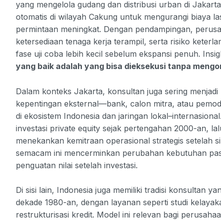
yang mengelola gudang dan distribusi urban di Jakar
otomatis di wilayah Cakung untuk mengurangi biaya la
permintaan meningkat. Dengan pendampingan, perusa
ketersediaan tenaga kerja terampil, serta risiko keterl
fase uji coba lebih kecil sebelum ekspansi penuh. Ins
yang baik adalah yang bisa dieksekusi tanpa meng
Dalam konteks Jakarta, konsultan juga sering menja
kepentingan eksternal—bank, calon mitra, atau pemod
di ekosistem Indonesia dan jaringan lokal–internasion
investasi private equity sejak pertengahan 2000-an, lal
menekankan kemitraan operasional strategis setelah 
semacam ini mencerminkan perubahan kebutuhan pasar
penguatan nilai setelah investasi.
Di sisi lain, Indonesia juga memiliki tradisi konsulta
dekade 1980-an, dengan layanan seperti studi kelayaka
restrukturisasi kredit. Model ini relevan bagi perusa