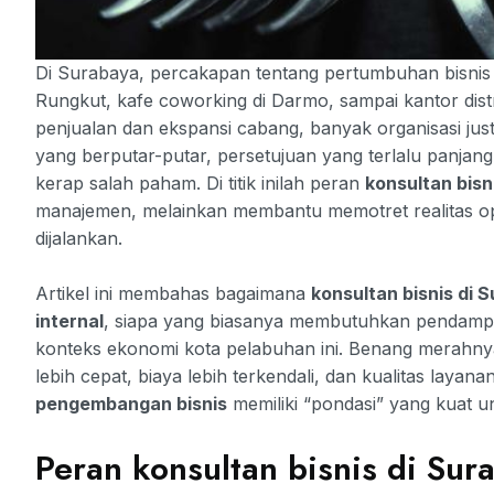
Di Surabaya, percakapan tentang pertumbuhan bisnis 
Rungkut, kafe coworking di Darmo, sampai kantor distr
penjualan dan ekspansi cabang, banyak organisasi justr
yang berputar-putar, persetujuan yang terlalu panjang, 
kerap salah paham. Di titik inilah peran
konsultan bisn
manajemen, melainkan membantu memotret realitas o
dijalankan.
Artikel ini membahas bagaimana
konsultan bisnis di 
internal
, siapa yang biasanya membutuhkan pendamping
konteks ekonomi kota pelabuhan ini. Benang merahnya s
lebih cepat, biaya lebih terkendali, dan kualitas layan
pengembangan bisnis
memiliki “pondasi” yang kuat 
Peran konsultan bisnis di Sur