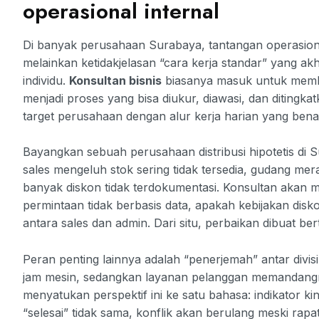
operasional internal
Di banyak perusahaan Surabaya, tantangan operasion
melainkan ketidakjelasan “cara kerja standar” yang 
individu.
Konsultan bisnis
biasanya masuk untuk mem
menjadi proses yang bisa diukur, diawasi, dan ditingk
target perusahaan dengan alur kerja harian yang benar
Bayangkan sebuah perusahaan distribusi hipotetis di 
sales mengeluh stok sering tidak tersedia, gudang m
banyak diskon tidak terdokumentasi. Konsultan akan 
permintaan tidak berbasis data, apakah kebijakan disko
antara sales dan admin. Dari situ, perbaikan dibuat b
Peran penting lainnya adalah “penerjemah” antar divis
jam mesin, sedangkan layanan pelanggan memandang
menyatukan perspektif ini ke satu bahasa: indikator kiner
“selesai” tidak sama, konflik akan berulang meski rapat 