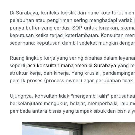
Di Surabaya, konteks logistik dan ritme kota turut 
pelabuhan atau pengiriman sering menghadapi variabil
punya buffer yang cerdas: SOP untuk lonjakan, skema
keputusan ketika terjadi keterlambatan. Konsultan me
sederhana: keputusan diambil sedekat mungkin dengan m
Ruang lingkup kerja yang sering dibahas dalam layanan
seperti
jasa konsultan manajemen di Surabaya
yang me
struktur kerja, dan kinerja. Yang krusial, pendampi
pemilik proses (process owner) agar perubahan tidak b
Ujungnya, konsultan tidak “mengambil alih” perusa
berkelanjutan: mengukur, belajar, memperbaiki, lalu m
pembeda antara bisnis yang tampak sibuk dan bisnis 