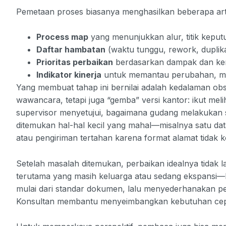
Pemetaan proses biasanya menghasilkan beberapa arte
Process map
yang menunjukkan alur, titik keputu
Daftar hambatan
(waktu tunggu, rework, duplikas
Prioritas perbaikan
berdasarkan dampak dan ke
Indikator kinerja
untuk memantau perubahan, misal
Yang membuat tahap ini bernilai adalah kedalaman ob
wawancara, tetapi juga “gemba” versi kantor: ikut m
supervisor menyetujui, bagaimana gudang melakukan s
ditemukan hal-hal kecil yang mahal—misalnya satu dat
atau pengiriman tertahan karena format alamat tidak k
Setelah masalah ditemukan, perbaikan idealnya tidak 
terutama yang masih keluarga atau sedang ekspansi—
mulai dari standar dokumen, lalu menyederhanakan pe
Konsultan membantu menyeimbangkan kebutuhan cepa