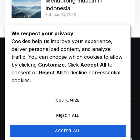
Mendorong Industri IT
Indonesia
Februari 15, 2026
We respect your privacy
Cookies help us improve your experience,
deliver personalized content, and analyze
traffic. You can choose which cookies to allow
by clicking
Customize
. Click
Accept All
to
consent or
Reject All
to decline non-essential
cookies.
Ruang refleksi dan informasi yang didedikasikan
untuk sekolah, universitas, dan layanan profesional
CUSTOMIZE
di Indonesia.
REJECT ALL
ACCEPT ALL
Kontak
Peta situs
Tim
Pemberitahuan hukum