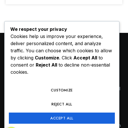
We respect your privacy
Cookies help us improve your experience,
deliver personalized content, and analyze
traffic. You can choose which cookies to allow
by clicking
Customize
. Click
Accept All
to
consent or
Reject All
to decline non-essential
cookies.
Ruang refleksi dan informasi yang didedikasikan
untuk sekolah, universitas, dan layanan profesional
CUSTOMIZE
di Indonesia.
REJECT ALL
ACCEPT ALL
Kontak
Peta situs
Tim
Pemberitahuan hukum