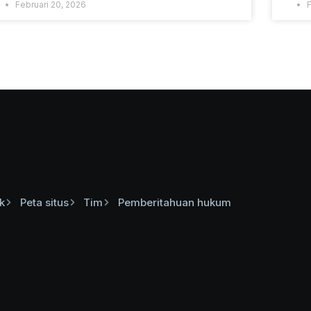
Februari 20, 2026
F
k
Peta situs
Tim
Pemberitahuan hukum