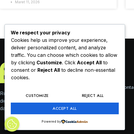
Maret 11, 2026
We respect your privacy
Cookies help us improve your experience,
deliver personalized content, and analyze
traffic. You can choose which cookies to allow
by clicking
Customize
. Click
Accept All
to
consent or
Reject All
to decline non-essential
cookies.
Konta
Ruang refleksi dan informasi yang
CUSTOMIZE
REJECT ALL
didedikasikan untuk sekolah, universitas,
dan layanan profesional di Indonesia.
ACCEPT ALL
Powered by